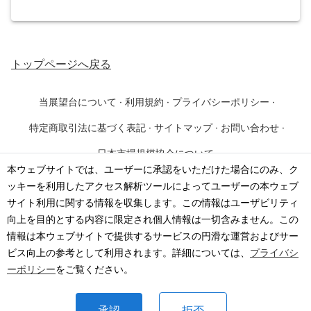
トップページ
へ戻る
当展望台について
·
利用規約
·
プライバシーポリシー
·
特定商取引法に基づく表記
·
サイトマップ
·
お問い合わせ
·
日本市場規模協会について
本ウェブサイトでは、ユーザーに承認をいただけた場合にのみ、ク
ッキーを利用したアクセス解析ツールによってユーザーの本ウェブ
©
2026
·
一般社団法人 日本市場規模協会
サイト利用に関する情報を収集します。この情報はユーザビリティ
向上を目的とする内容に限定され個人情報は一切含みません。この
情報は本ウェブサイトで提供するサービスの円滑な運営およびサー
ビス向上の参考として利用されます。詳細については、
プライバシ
ーポリシー
をご覧ください。
承認
拒否