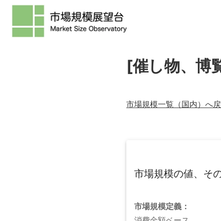
[催し物、博
市場規模一覧（
国内
）へ戻
市場規模の値、そ
市場規模
定義：
消費金額ベース