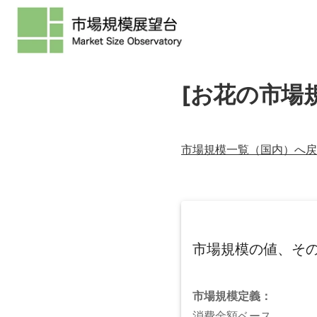
[お花の市場
市場規模一覧（
国内
）へ戻
市場規模の値、そ
市場規模
定義：
消費金額ベース