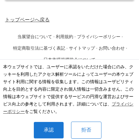
トップページ
へ戻る
当展望台について
·
利用規約
·
プライバシーポリシー
·
特定商取引法に基づく表記
·
サイトマップ
·
お問い合わせ
·
日本市場規模協会について
本ウェブサイトでは、ユーザーに承認をいただけた場合にのみ、ク
ッキーを利用したアクセス解析ツールによってユーザーの本ウェブ
©
2026
·
一般社団法人 日本市場規模協会
サイト利用に関する情報を収集します。この情報はユーザビリティ
向上を目的とする内容に限定され個人情報は一切含みません。この
情報は本ウェブサイトで提供するサービスの円滑な運営およびサー
ビス向上の参考として利用されます。詳細については、
プライバシ
ーポリシー
をご覧ください。
承認
拒否