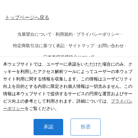
トップページ
へ戻る
当展望台について
·
利用規約
·
プライバシーポリシー
·
特定商取引法に基づく表記
·
サイトマップ
·
お問い合わせ
·
日本市場規模協会について
本ウェブサイトでは、ユーザーに承認をいただけた場合にのみ、ク
ッキーを利用したアクセス解析ツールによってユーザーの本ウェブ
©
2026
·
一般社団法人 日本市場規模協会
サイト利用に関する情報を収集します。この情報はユーザビリティ
向上を目的とする内容に限定され個人情報は一切含みません。この
情報は本ウェブサイトで提供するサービスの円滑な運営およびサー
ビス向上の参考として利用されます。詳細については、
プライバシ
ーポリシー
をご覧ください。
承認
拒否