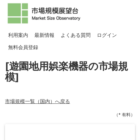
利用案内
最新情報
よくある質問
ログイン
無料会員登録
[遊園地用娯楽機器の市場規
模]
市場規模一覧（
国内
）へ戻る
（* 有料）