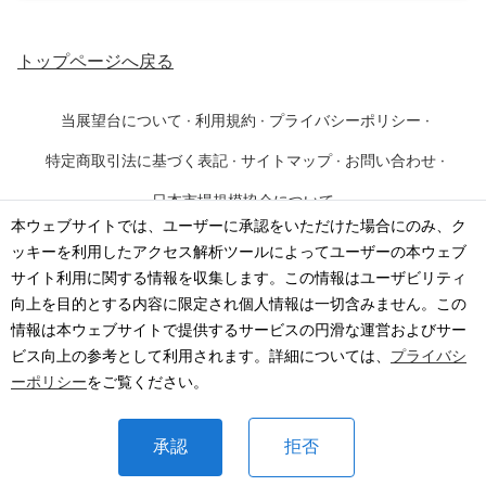
トップページ
へ戻る
当展望台について
·
利用規約
·
プライバシーポリシー
·
特定商取引法に基づく表記
·
サイトマップ
·
お問い合わせ
·
日本市場規模協会について
本ウェブサイトでは、ユーザーに承認をいただけた場合にのみ、ク
ッキーを利用したアクセス解析ツールによってユーザーの本ウェブ
©
2026
·
一般社団法人 日本市場規模協会
サイト利用に関する情報を収集します。この情報はユーザビリティ
向上を目的とする内容に限定され個人情報は一切含みません。この
情報は本ウェブサイトで提供するサービスの円滑な運営およびサー
ビス向上の参考として利用されます。詳細については、
プライバシ
ーポリシー
をご覧ください。
承認
拒否