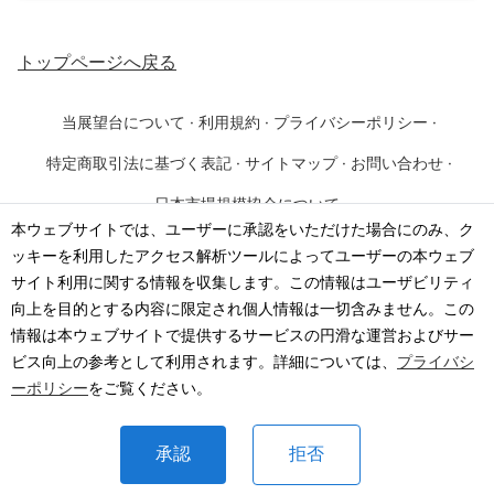
トップページ
へ戻る
当展望台について
·
利用規約
·
プライバシーポリシー
·
特定商取引法に基づく表記
·
サイトマップ
·
お問い合わせ
·
日本市場規模協会について
本ウェブサイトでは、ユーザーに承認をいただけた場合にのみ、ク
ッキーを利用したアクセス解析ツールによってユーザーの本ウェブ
©
2026
·
一般社団法人 日本市場規模協会
サイト利用に関する情報を収集します。この情報はユーザビリティ
向上を目的とする内容に限定され個人情報は一切含みません。この
情報は本ウェブサイトで提供するサービスの円滑な運営およびサー
ビス向上の参考として利用されます。詳細については、
プライバシ
ーポリシー
をご覧ください。
承認
拒否