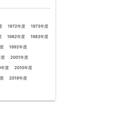
度
1972年度
1973年度
度
1982年度
1983年度
年度
1992年度
年度
2001年度
9年度
2010年度
年度
2019年度