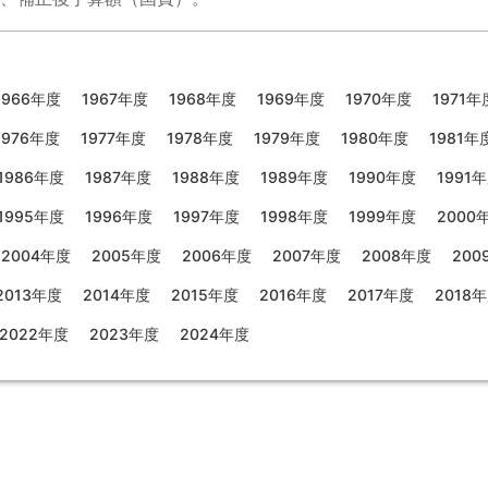
1966年度
1967年度
1968年度
1969年度
1970年度
1971年
1976年度
1977年度
1978年度
1979年度
1980年度
1981年
1986年度
1987年度
1988年度
1989年度
1990年度
1991
1995年度
1996年度
1997年度
1998年度
1999年度
2000
2004年度
2005年度
2006年度
2007年度
2008年度
200
2013年度
2014年度
2015年度
2016年度
2017年度
2018
2022年度
2023年度
2024年度