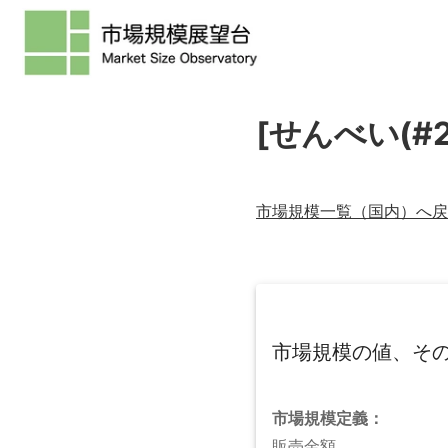
[せんべい(#
市場規模一覧（
国内
）へ戻
市場規模の値、そ
市場規模
定義：
販売金額