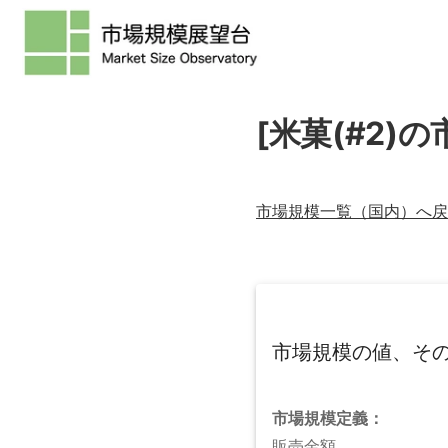
[米菓(#2)
市場規模一覧（
国内
）へ戻
市場規模の値、そ
市場規模
定義：
販売金額