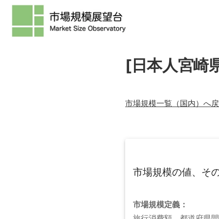
[日本人宮崎
市場規模一覧（
国内
）へ戻
市場規模の値、そ
市場規模
定義：
旅行消費額。都道府県間