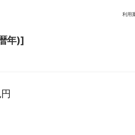
利用
暦年)]
兆円