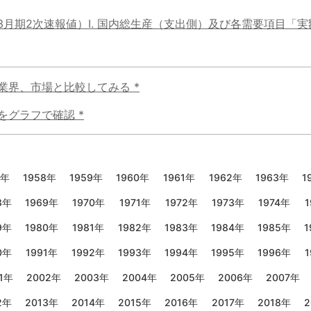
-3月期2次速報値）Ⅰ. 国内総生産（支出側）及び各需要項目「実
業界、市場と比較してみる
*
をグラフで確認
*
7年
1958年
1959年
1960年
1961年
1962年
1963年
1
8年
1969年
1970年
1971年
1972年
1973年
1974年
1
9年
1980年
1981年
1982年
1983年
1984年
1985年
1
0年
1991年
1992年
1993年
1994年
1995年
1996年
1
1年
2002年
2003年
2004年
2005年
2006年
2007年
2年
2013年
2014年
2015年
2016年
2017年
2018年
2