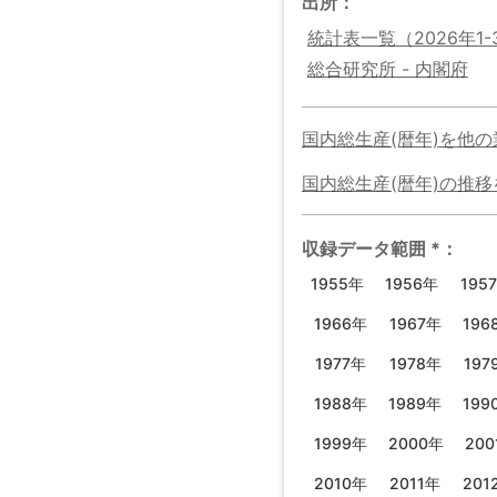
出所：
統計表一覧（2026年1
総合研究所 - 内閣府
国内総生産(暦年)
を他の
国内総生産(暦年)
の
推移
収録データ範囲
*
：
1955年
1956年
195
1966年
1967年
196
1977年
1978年
197
1988年
1989年
199
1999年
2000年
200
2010年
2011年
201