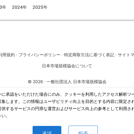
23年
2024年
2025年
利用規約
·
プライバシーポリシー
·
特定商取引法に基づく表記
·
サイト
日本市場規模協会について
©
2026
·
一般社団法人 日本市場規模協会
ーに承認をいただけた場合にのみ、クッキーを利用したアクセス解析ツ
収集します。この情報はユーザビリティ向上を目的とする内容に限定さ
提供するサービスの円滑な運営およびサービス向上の参考として利用さ
さい。
承認
拒否