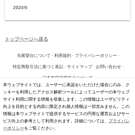
2025年
トップページ
へ戻る
当展望台について
·
利用規約
·
プライバシーポリシー
·
特定商取引法に基づく表記
·
サイトマップ
·
お問い合わせ
·
日本市場規模協会について
本ウェブサイトでは、ユーザーに承認をいただけた場合にのみ、ク
ッキーを利用したアクセス解析ツールによってユーザーの本ウェブ
©
2026
·
一般社団法人 日本市場規模協会
サイト利用に関する情報を収集します。この情報はユーザビリティ
向上を目的とする内容に限定され個人情報は一切含みません。この
情報は本ウェブサイトで提供するサービスの円滑な運営およびサー
ビス向上の参考として利用されます。詳細については、
プライバシ
ーポリシー
をご覧ください。