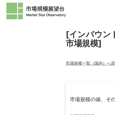
[インバウン
市場規模]
市場規模一覧（
国内
）へ戻
市場規模の値、そ