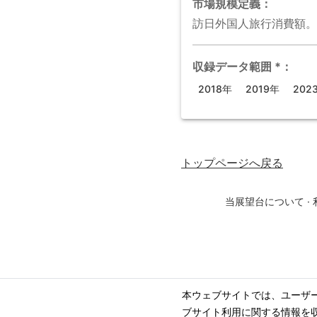
市場規模
定義：
訪日外国人旅行消費額。
収録データ範囲
*
：
2018年
2019年
202
トップページ
へ戻る
当展望台について
·
本ウェブサイトでは、ユーザ
ブサイト利用に関する情報を