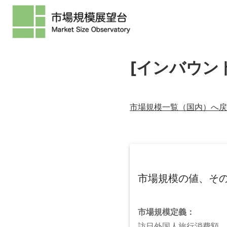
[インバウン
市場規模一覧（
国内
）へ戻
市場規模の値、そ
市場規模
定義：
訪日外国人旅行消費額。