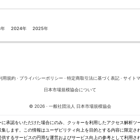
3年
2024年
2025年
利用規約
·
プライバシーポリシー
·
特定商取引法に基づく表記
·
サイト
日本市場規模協会について
©
2026
·
一般社団法人 日本市場規模協会
ーに承認をいただけた場合にのみ、クッキーを利用したアクセス解析ツ
収集します。この情報はユーザビリティ向上を目的とする内容に限定さ
提供するサービスの円滑な運営およびサービス向上の参考として利用さ