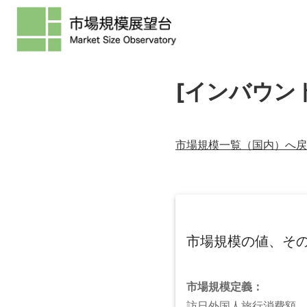
[インバウン
市場規模一覧（
国内
）へ戻
市場規模の値、そ
市場規模
定義：
訪日外国人旅行消費額