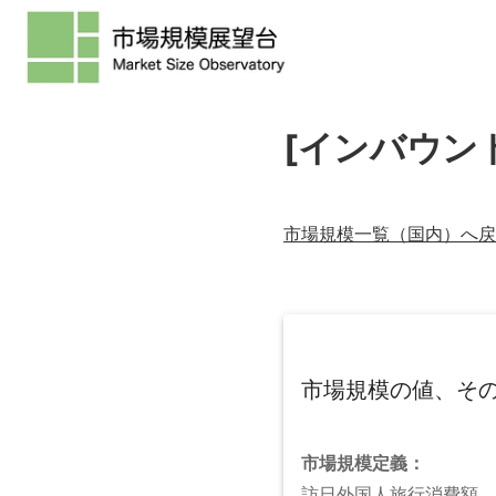
[インバウン
市場規模一覧（
国内
）へ戻
市場規模の値、そ
市場規模
定義：
訪日外国人旅行消費額