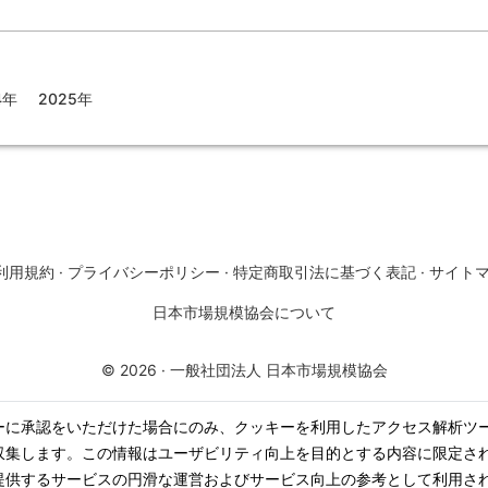
4年
2025年
利用規約
·
プライバシーポリシー
·
特定商取引法に基づく表記
·
サイト
日本市場規模協会について
©
2026
·
一般社団法人 日本市場規模協会
ーに承認をいただけた場合にのみ、クッキーを利用したアクセス解析ツ
収集します。この情報はユーザビリティ向上を目的とする内容に限定さ
提供するサービスの円滑な運営およびサービス向上の参考として利用さ