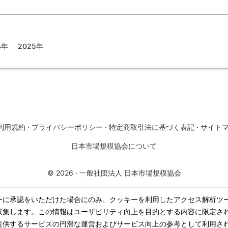
4年
2025年
利用規約
·
プライバシーポリシー
·
特定商取引法に基づく表記
·
サイト
日本市場規模協会について
©
2026
·
一般社団法人 日本市場規模協会
ーに承認をいただけた場合にのみ、クッキーを利用したアクセス解析ツ
収集します。この情報はユーザビリティ向上を目的とする内容に限定さ
提供するサービスの円滑な運営およびサービス向上の参考として利用さ