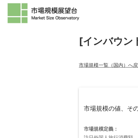
[インバウン
市場規模一覧（
国内
）へ戻
市場規模の値、そ
市場規模
定義：
訪日外国人旅行消費額