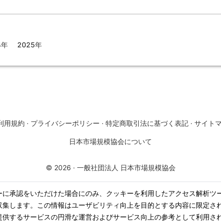
4年
2025年
利用規約
·
プライバシーポリシー
·
特定商取引法に基づく表記
·
サイト
日本市場規模協会について
©
2026
·
一般社団法人 日本市場規模協会
ーに承認をいただけた場合にのみ、クッキーを利用したアクセス解析ツ
収集します。この情報はユーザビリティ向上を目的とする内容に限定さ
提供するサービスの円滑な運営およびサービス向上の参考として利用さ