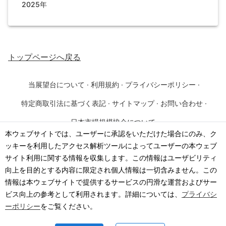
2025年
トップページ
へ戻る
当展望台について
·
利用規約
·
プライバシーポリシー
·
特定商取引法に基づく表記
·
サイトマップ
·
お問い合わせ
·
日本市場規模協会について
本ウェブサイトでは、ユーザーに承認をいただけた場合にのみ、ク
ッキーを利用したアクセス解析ツールによってユーザーの本ウェブ
©
2026
·
一般社団法人 日本市場規模協会
サイト利用に関する情報を収集します。この情報はユーザビリティ
向上を目的とする内容に限定され個人情報は一切含みません。この
情報は本ウェブサイトで提供するサービスの円滑な運営およびサー
ビス向上の参考として利用されます。詳細については、
プライバシ
ーポリシー
をご覧ください。