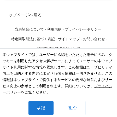
トップページ
へ戻る
当展望台について
·
利用規約
·
プライバシーポリシー
·
特定商取引法に基づく表記
·
サイトマップ
·
お問い合わせ
·
日本市場規模協会について
本ウェブサイトでは、ユーザーに承認をいただけた場合にのみ、ク
ッキーを利用したアクセス解析ツールによってユーザーの本ウェブ
©
2026
·
一般社団法人 日本市場規模協会
サイト利用に関する情報を収集します。この情報はユーザビリティ
向上を目的とする内容に限定され個人情報は一切含みません。この
情報は本ウェブサイトで提供するサービスの円滑な運営およびサー
ビス向上の参考として利用されます。詳細については、
プライバシ
ーポリシー
をご覧ください。
承認
拒否