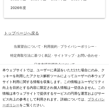
2026年度
トップページ
へ戻る
当展望台について
·
利用規約
·
プライバシーポリシー
·
特定商取引法に基づく表記
·
サイトマップ
·
お問い合わせ
·
日本市場規模協会について
本ウェブサイトでは、ユーザーに承認をいただけた場合にのみ、ク
ッキーを利用したアクセス解析ツールによってユーザーの本ウェブ
©
2026
·
一般社団法人 日本市場規模協会
サイト利用に関する情報を収集します。この情報はユーザビリティ
向上を目的とする内容に限定され個人情報は一切含みません。この
情報は本ウェブサイトで提供するサービスの円滑な運営およびサー
ビス向上の参考として利用されます。詳細については、
プライバシ
ーポリシー
をご覧ください。