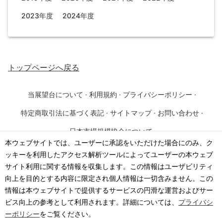
2023年度
2024年度
トップページ
へ戻る
当展望台について
·
利用規約
·
プライバシーポリシー
·
特定商取引法に基づく表記
·
サイトマップ
·
お問い合わせ
·
日本市場規模協会について
本ウェブサイトでは、ユーザーに承認をいただけた場合にのみ、ク
ッキーを利用したアクセス解析ツールによってユーザーの本ウェブ
©
2026
·
一般社団法人 日本市場規模協会
サイト利用に関する情報を収集します。この情報はユーザビリティ
向上を目的とする内容に限定され個人情報は一切含みません。この
情報は本ウェブサイトで提供するサービスの円滑な運営およびサー
ビス向上の参考として利用されます。詳細については、
プライバシ
ーポリシー
をご覧ください。