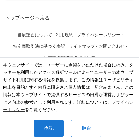
トップページ
へ戻る
当展望台について
·
利用規約
·
プライバシーポリシー
·
特定商取引法に基づく表記
·
サイトマップ
·
お問い合わせ
·
日本市場規模協会について
本ウェブサイトでは、ユーザーに承認をいただけた場合にのみ、ク
ッキーを利用したアクセス解析ツールによってユーザーの本ウェブ
©
2026
·
一般社団法人 日本市場規模協会
サイト利用に関する情報を収集します。この情報はユーザビリティ
向上を目的とする内容に限定され個人情報は一切含みません。この
情報は本ウェブサイトで提供するサービスの円滑な運営およびサー
ビス向上の参考として利用されます。詳細については、
プライバシ
ーポリシー
をご覧ください。
承認
拒否