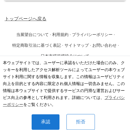
トップページ
へ戻る
当展望台について
·
利用規約
·
プライバシーポリシー
·
特定商取引法に基づく表記
·
サイトマップ
·
お問い合わせ
·
日本市場規模協会について
本ウェブサイトでは、ユーザーに承認をいただけた場合にのみ、ク
ッキーを利用したアクセス解析ツールによってユーザーの本ウェブ
©
2026
·
一般社団法人 日本市場規模協会
サイト利用に関する情報を収集します。この情報はユーザビリティ
向上を目的とする内容に限定され個人情報は一切含みません。この
情報は本ウェブサイトで提供するサービスの円滑な運営およびサー
ビス向上の参考として利用されます。詳細については、
プライバシ
ーポリシー
をご覧ください。
承認
拒否