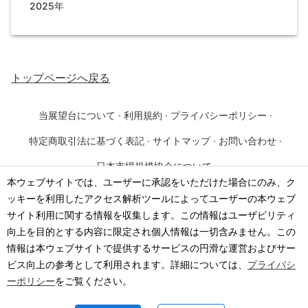
2025年
トップページ
へ戻る
当展望台について
·
利用規約
·
プライバシーポリシー
·
特定商取引法に基づく表記
·
サイトマップ
·
お問い合わせ
·
日本市場規模協会について
本ウェブサイトでは、ユーザーに承認をいただけた場合にのみ、ク
ッキーを利用したアクセス解析ツールによってユーザーの本ウェブ
©
2026
·
一般社団法人 日本市場規模協会
サイト利用に関する情報を収集します。この情報はユーザビリティ
向上を目的とする内容に限定され個人情報は一切含みません。この
情報は本ウェブサイトで提供するサービスの円滑な運営およびサー
ビス向上の参考として利用されます。詳細については、
プライバシ
ーポリシー
をご覧ください。