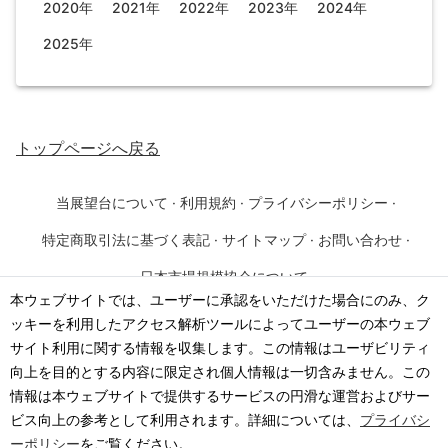
2020年
2021年
2022年
2023年
2024年
2025年
トップページ
へ戻る
当展望台について
·
利用規約
·
プライバシーポリシー
·
特定商取引法に基づく表記
·
サイトマップ
·
お問い合わせ
·
日本市場規模協会について
本ウェブサイトでは、ユーザーに承認をいただけた場合にのみ、ク
ッキーを利用したアクセス解析ツールによってユーザーの本ウェブ
©
2026
·
一般社団法人 日本市場規模協会
サイト利用に関する情報を収集します。この情報はユーザビリティ
向上を目的とする内容に限定され個人情報は一切含みません。この
情報は本ウェブサイトで提供するサービスの円滑な運営およびサー
ビス向上の参考として利用されます。詳細については、
プライバシ
ーポリシー
をご覧ください。