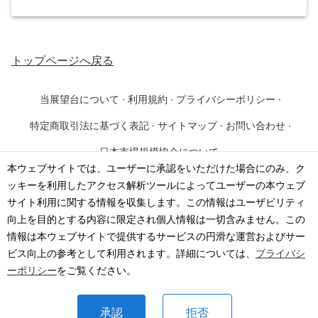
トップページ
へ戻る
当展望台について
·
利用規約
·
プライバシーポリシー
·
特定商取引法に基づく表記
·
サイトマップ
·
お問い合わせ
·
日本市場規模協会について
本ウェブサイトでは、ユーザーに承認をいただけた場合にのみ、ク
ッキーを利用したアクセス解析ツールによってユーザーの本ウェブ
©
2026
·
一般社団法人 日本市場規模協会
サイト利用に関する情報を収集します。この情報はユーザビリティ
向上を目的とする内容に限定され個人情報は一切含みません。この
情報は本ウェブサイトで提供するサービスの円滑な運営およびサー
ビス向上の参考として利用されます。詳細については、
プライバシ
ーポリシー
をご覧ください。
承認
拒否