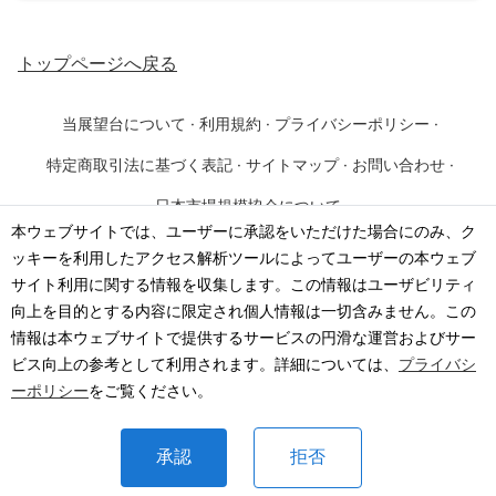
トップページ
へ戻る
当展望台について
·
利用規約
·
プライバシーポリシー
·
特定商取引法に基づく表記
·
サイトマップ
·
お問い合わせ
·
日本市場規模協会について
本ウェブサイトでは、ユーザーに承認をいただけた場合にのみ、ク
ッキーを利用したアクセス解析ツールによってユーザーの本ウェブ
©
2026
·
一般社団法人 日本市場規模協会
サイト利用に関する情報を収集します。この情報はユーザビリティ
向上を目的とする内容に限定され個人情報は一切含みません。この
情報は本ウェブサイトで提供するサービスの円滑な運営およびサー
ビス向上の参考として利用されます。詳細については、
プライバシ
ーポリシー
をご覧ください。
承認
拒否