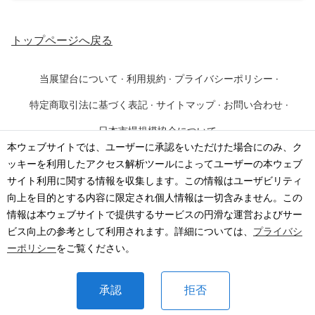
トップページ
へ戻る
当展望台について
·
利用規約
·
プライバシーポリシー
·
特定商取引法に基づく表記
·
サイトマップ
·
お問い合わせ
·
日本市場規模協会について
本ウェブサイトでは、ユーザーに承認をいただけた場合にのみ、ク
ッキーを利用したアクセス解析ツールによってユーザーの本ウェブ
©
2026
·
一般社団法人 日本市場規模協会
サイト利用に関する情報を収集します。この情報はユーザビリティ
向上を目的とする内容に限定され個人情報は一切含みません。この
情報は本ウェブサイトで提供するサービスの円滑な運営およびサー
ビス向上の参考として利用されます。詳細については、
プライバシ
ーポリシー
をご覧ください。
承認
拒否