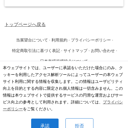
トップページ
へ戻る
当展望台について
·
利用規約
·
プライバシーポリシー
·
特定商取引法に基づく表記
·
サイトマップ
·
お問い合わせ
·
日本市場規模協会について
本ウェブサイトでは、ユーザーに承認をいただけた場合にのみ、ク
ッキーを利用したアクセス解析ツールによってユーザーの本ウェブ
©
2026
·
一般社団法人 日本市場規模協会
サイト利用に関する情報を収集します。この情報はユーザビリティ
向上を目的とする内容に限定され個人情報は一切含みません。この
情報は本ウェブサイトで提供するサービスの円滑な運営およびサー
ビス向上の参考として利用されます。詳細については、
プライバシ
ーポリシー
をご覧ください。
承認
拒否