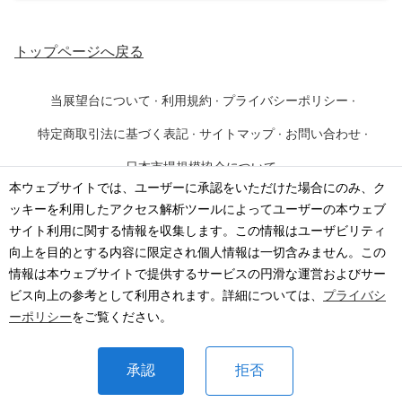
トップページ
へ戻る
当展望台について
·
利用規約
·
プライバシーポリシー
·
特定商取引法に基づく表記
·
サイトマップ
·
お問い合わせ
·
日本市場規模協会について
本ウェブサイトでは、ユーザーに承認をいただけた場合にのみ、ク
ッキーを利用したアクセス解析ツールによってユーザーの本ウェブ
©
2026
·
一般社団法人 日本市場規模協会
サイト利用に関する情報を収集します。この情報はユーザビリティ
向上を目的とする内容に限定され個人情報は一切含みません。この
情報は本ウェブサイトで提供するサービスの円滑な運営およびサー
ビス向上の参考として利用されます。詳細については、
プライバシ
ーポリシー
をご覧ください。
承認
拒否