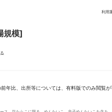
利用
場規模]
る
の前年比、出所等については、有料版でのみ閲覧が
ース。塩たらこに限る。めんたいこ、辛子めんたいこを含み、