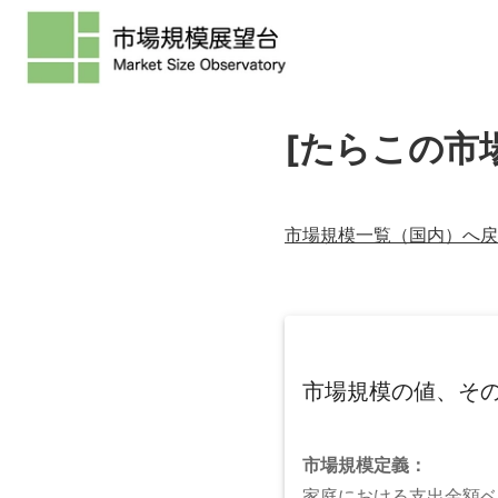
[たらこの市
市場規模一覧（
国内
）へ戻
市場規模の値、そ
市場規模
定義：
家庭における支出金額ベ