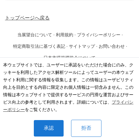
トップページ
へ戻る
当展望台について
·
利用規約
·
プライバシーポリシー
·
特定商取引法に基づく表記
·
サイトマップ
·
お問い合わせ
·
日本市場規模協会について
本ウェブサイトでは、ユーザーに承認をいただけた場合にのみ、ク
ッキーを利用したアクセス解析ツールによってユーザーの本ウェブ
©
2026
·
一般社団法人 日本市場規模協会
サイト利用に関する情報を収集します。この情報はユーザビリティ
向上を目的とする内容に限定され個人情報は一切含みません。この
情報は本ウェブサイトで提供するサービスの円滑な運営およびサー
ビス向上の参考として利用されます。詳細については、
プライバシ
ーポリシー
をご覧ください。
承認
拒否