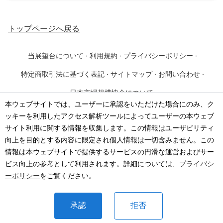
トップページ
へ戻る
当展望台について
·
利用規約
·
プライバシーポリシー
·
特定商取引法に基づく表記
·
サイトマップ
·
お問い合わせ
·
日本市場規模協会について
本ウェブサイトでは、ユーザーに承認をいただけた場合にのみ、ク
ッキーを利用したアクセス解析ツールによってユーザーの本ウェブ
©
2026
·
一般社団法人 日本市場規模協会
サイト利用に関する情報を収集します。この情報はユーザビリティ
向上を目的とする内容に限定され個人情報は一切含みません。この
情報は本ウェブサイトで提供するサービスの円滑な運営およびサー
ビス向上の参考として利用されます。詳細については、
プライバシ
ーポリシー
をご覧ください。
承認
拒否