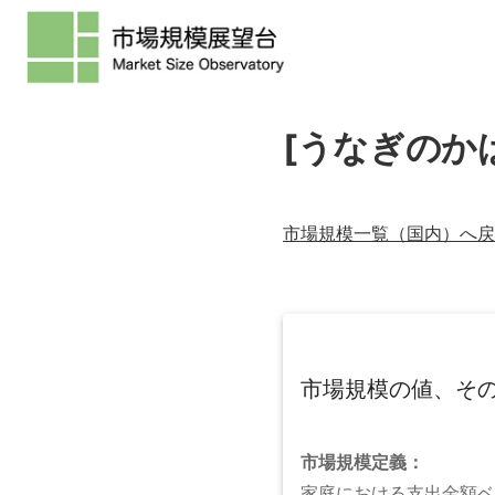
[うなぎのか
市場規模一覧（
国内
）へ戻
市場規模の値、そ
市場規模
定義：
家庭における支出金額ベ