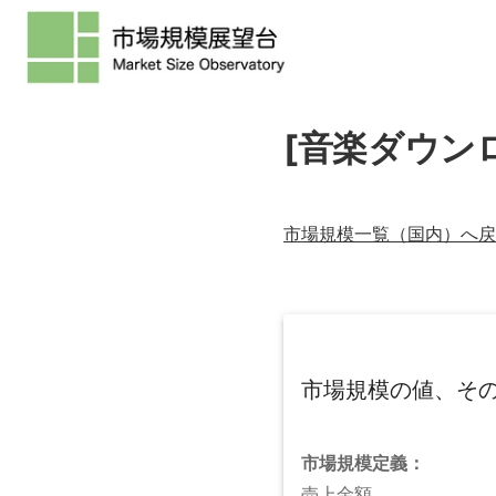
[音楽ダウン
市場規模一覧（
国内
）へ戻
市場規模の値、そ
市場規模
定義：
売上金額