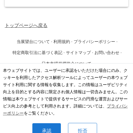
トップページ
へ戻る
当展望台について
·
利用規約
·
プライバシーポリシー
·
特定商取引法に基づく表記
·
サイトマップ
·
お問い合わせ
·
日本市場規模協会について
本ウェブサイトでは、ユーザーに承認をいただけた場合にのみ、ク
ッキーを利用したアクセス解析ツールによってユーザーの本ウェブ
©
2026
·
一般社団法人 日本市場規模協会
サイト利用に関する情報を収集します。この情報はユーザビリティ
向上を目的とする内容に限定され個人情報は一切含みません。この
情報は本ウェブサイトで提供するサービスの円滑な運営およびサー
ビス向上の参考として利用されます。詳細については、
プライバシ
ーポリシー
をご覧ください。
承認
拒否