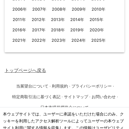
2006年
2007年
2008年
2009年
2010年
2011年
2012年
2013年
2014年
2015年
2016年
2017年
2018年
2019年
2020年
2021年
2022年
2023年
2024年
2025年
トップページ
へ戻る
当展望台について
·
利用規約
·
プライバシーポリシー
·
特定商取引法に基づく表記
·
サイトマップ
·
お問い合わせ
·
日本市場規模協会について
本ウェブサイトでは、ユーザーに承認をいただけた場合にのみ、ク
ッキーを利用したアクセス解析ツールによってユーザーの本ウェブ
©
2026
·
一般社団法人 日本市場規模協会
サイト利用に関する情報を収集します。この情報はユーザビリティ