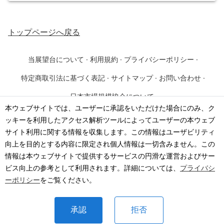
トップページ
へ戻る
当展望台について
·
利用規約
·
プライバシーポリシー
·
特定商取引法に基づく表記
·
サイトマップ
·
お問い合わせ
·
日本市場規模協会について
本ウェブサイトでは、ユーザーに承認をいただけた場合にのみ、ク
ッキーを利用したアクセス解析ツールによってユーザーの本ウェブ
©
2026
·
一般社団法人 日本市場規模協会
サイト利用に関する情報を収集します。この情報はユーザビリティ
向上を目的とする内容に限定され個人情報は一切含みません。この
情報は本ウェブサイトで提供するサービスの円滑な運営およびサー
ビス向上の参考として利用されます。詳細については、
プライバシ
ーポリシー
をご覧ください。
承認
拒否