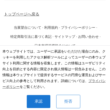
トップページ
へ戻る
当展望台について
·
利用規約
·
プライバシーポリシー
·
特定商取引法に基づく表記
·
サイトマップ
·
お問い合わせ
·
日本市場規模協会について
本ウェブサイトでは、ユーザーに承認をいただけた場合にのみ、ク
ッキーを利用したアクセス解析ツールによってユーザーの本ウェブ
©
2026
·
一般社団法人 日本市場規模協会
サイト利用に関する情報を収集します。この情報はユーザビリティ
向上を目的とする内容に限定され個人情報は一切含みません。この
情報は本ウェブサイトで提供するサービスの円滑な運営およびサー
ビス向上の参考として利用されます。詳細については、
プライバシ
ーポリシー
をご覧ください。
承認
拒否