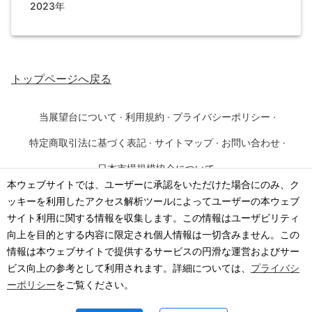
2023年
トップページ
へ戻る
当展望台について
·
利用規約
·
プライバシーポリシー
·
特定商取引法に基づく表記
·
サイトマップ
·
お問い合わせ
·
日本市場規模協会について
本ウェブサイトでは、ユーザーに承認をいただけた場合にのみ、ク
ッキーを利用したアクセス解析ツールによってユーザーの本ウェブ
©
2026
·
一般社団法人 日本市場規模協会
サイト利用に関する情報を収集します。この情報はユーザビリティ
向上を目的とする内容に限定され個人情報は一切含みません。この
情報は本ウェブサイトで提供するサービスの円滑な運営およびサー
ビス向上の参考として利用されます。詳細については、
プライバシ
ーポリシー
をご覧ください。