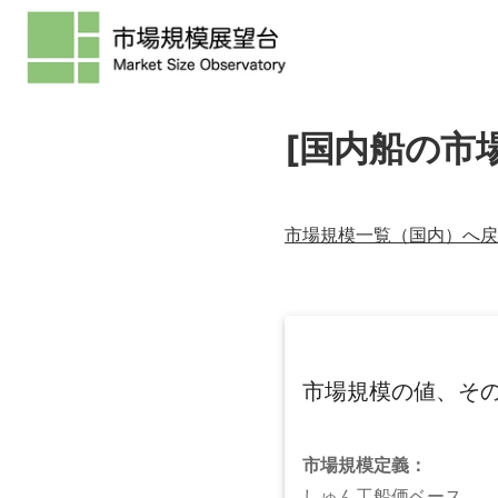
[国内船の市
市場規模一覧（
国内
）へ戻
市場規模の値、そ
市場規模
定義：
しゅん工船価ベース