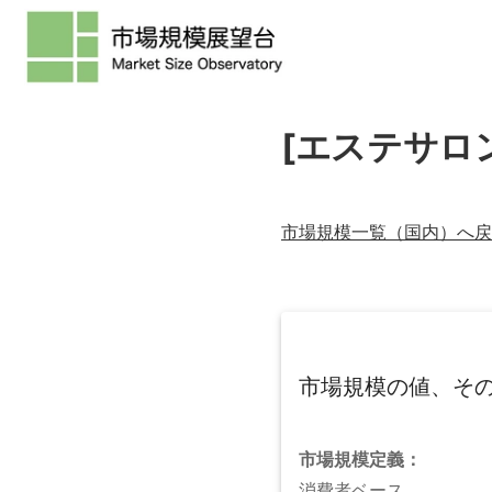
[エステサロ
市場規模一覧（
国内
）へ戻
市場規模の値、そ
市場規模
定義：
消費者ベース