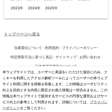
2023年
2024年
2025年
トップページ
へ戻る
当展望台について
·
利用規約
·
プライバシーポリシー
·
特定商取引法に基づく表記
·
サイトマップ
·
お問い合わせ
·
日本市場規模協会について
本ウェブサイトでは、ユーザーに承認をいただけた場合にのみ、ク
ッキーを利用したアクセス解析ツールによってユーザーの本ウェブ
©
2026
·
一般社団法人 日本市場規模協会
サイト利用に関する情報を収集します。この情報はユーザビリティ
向上を目的とする内容に限定され個人情報は一切含みません。この
情報は本ウェブサイトで提供するサービスの円滑な運営およびサー
ビス向上の参考として利用されます。詳細については、
プライバシ
ーポリシー
をご覧ください。