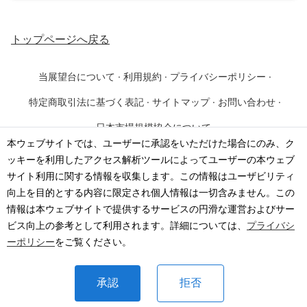
トップページ
へ戻る
当展望台について
·
利用規約
·
プライバシーポリシー
·
特定商取引法に基づく表記
·
サイトマップ
·
お問い合わせ
·
日本市場規模協会について
本ウェブサイトでは、ユーザーに承認をいただけた場合にのみ、ク
ッキーを利用したアクセス解析ツールによってユーザーの本ウェブ
©
2026
·
一般社団法人 日本市場規模協会
サイト利用に関する情報を収集します。この情報はユーザビリティ
向上を目的とする内容に限定され個人情報は一切含みません。この
情報は本ウェブサイトで提供するサービスの円滑な運営およびサー
ビス向上の参考として利用されます。詳細については、
プライバシ
ーポリシー
をご覧ください。
承認
拒否