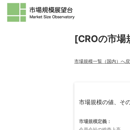
[CROの市場
市場規模一覧（
国内
）へ戻
市場規模の値、そ
市場規模
定義：
会員会社の総売上高