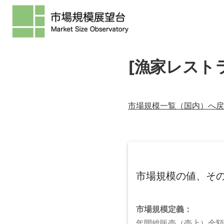
[漁家レスト
市場規模一覧（
国内
）へ戻
市場規模の値、そ
市場規模
定義：
年間総販売（売上）金額