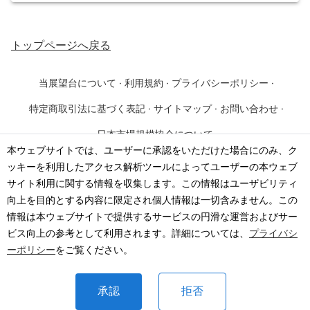
トップページ
へ戻る
当展望台について
·
利用規約
·
プライバシーポリシー
·
特定商取引法に基づく表記
·
サイトマップ
·
お問い合わせ
·
日本市場規模協会について
本ウェブサイトでは、ユーザーに承認をいただけた場合にのみ、ク
ッキーを利用したアクセス解析ツールによってユーザーの本ウェブ
©
2026
·
一般社団法人 日本市場規模協会
サイト利用に関する情報を収集します。この情報はユーザビリティ
向上を目的とする内容に限定され個人情報は一切含みません。この
情報は本ウェブサイトで提供するサービスの円滑な運営およびサー
ビス向上の参考として利用されます。詳細については、
プライバシ
ーポリシー
をご覧ください。
承認
拒否