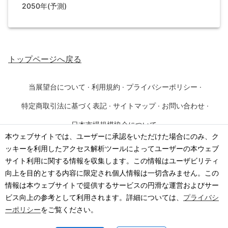
2050年(予測)
トップページ
へ戻る
当展望台について
·
利用規約
·
プライバシーポリシー
·
特定商取引法に基づく表記
·
サイトマップ
·
お問い合わせ
·
日本市場規模協会について
本ウェブサイトでは、ユーザーに承認をいただけた場合にのみ、ク
ッキーを利用したアクセス解析ツールによってユーザーの本ウェブ
©
2026
·
一般社団法人 日本市場規模協会
サイト利用に関する情報を収集します。この情報はユーザビリティ
向上を目的とする内容に限定され個人情報は一切含みません。この
情報は本ウェブサイトで提供するサービスの円滑な運営およびサー
ビス向上の参考として利用されます。詳細については、
プライバシ
ーポリシー
をご覧ください。